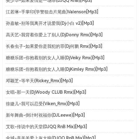
樊少华-如果爱情是一场罪(DJQQ RnB)[Mp3]
江若琳-手掌印(学警狙击片尾曲)Valenson[Mp3]
孙嘉敏-别等我离开才说爱我(Dj小白 v2)[Mp3]
高天艺-我背着你爱上了别人(DjDonny Rmx)[Mp3]
长春虫子-如果爱你是我犯的罪(Dj何鹏 Rmx)[Mp3]
糖糖乐团-你抱着别的女人入睡(DjVeiky Rmx)[Mp3]
糖糖乐团-你抱着别的女人入睡(DjKimley Rmx)[Mp3]
邓颖芝-等半天(Rickey_Rmx)[Mp3]
女唱-那一天(DjWoody CLUB Rmx)[Mp3]
徐婕儿-我可以忍受(Viken_Rmx)[Mp3]
新年舞曲-倒计时祝福你(DJLeewe)[Mp3]
艾歌-传说中的天堂(DJQQ RnB Mix)[Mp3]
金城-喜羊羊爱上灰太狼(DJQQ RnB Mix)[Mp3]