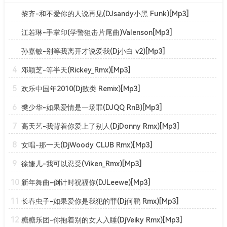
黎齐-和不爱你的人说再见(DJsandy小黑 Funk)[Mp3]
江若琳-手掌印(学警狙击片尾曲)Valenson[Mp3]
孙嘉敏-别等我离开才说爱我(Dj小白 v2)[Mp3]
4
邓颖芝-等半天(Rickey_Rmx)[Mp3]
5
欢乐中国年2010(Dj败类 Remix)[Mp3]
6
樊少华-如果爱情是一场罪(DJQQ RnB)[Mp3]
7
高天艺-我背着你爱上了别人(DjDonny Rmx)[Mp3]
8
女唱-那一天(DjWoody CLUB Rmx)[Mp3]
9
徐婕儿-我可以忍受(Viken_Rmx)[Mp3]
10
新年舞曲-倒计时祝福你(DJLeewe)[Mp3]
11
长春虫子-如果爱你是我犯的罪(Dj何鹏 Rmx)[Mp3]
12
糖糖乐团-你抱着别的女人入睡(DjVeiky Rmx)[Mp3]