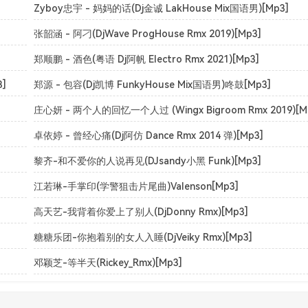
Zyboy忠宇 - 妈妈的话(Dj金诚 LakHouse Mix国语男)[Mp3]
张韶涵 - 阿刁(DjWave ProgHouse Rmx 2019)[Mp3]
郑顺鹏 - 酒色(粤语 Dj阿帆 Electro Rmx 2021)[Mp3]
]
郑源 - 包容(Dj凯博 FunkyHouse Mix国语男)咚鼓[Mp3]
庄心妍 - 两个人的回忆一个人过 (Wingx Bigroom Rmx 2019)[M
卓依婷 - 曾经心痛(Dj阿仿 Dance Rmx 2014 弹)[Mp3]
黎齐-和不爱你的人说再见(DJsandy小黑 Funk)[Mp3]
江若琳-手掌印(学警狙击片尾曲)Valenson[Mp3]
高天艺-我背着你爱上了别人(DjDonny Rmx)[Mp3]
糖糖乐团-你抱着别的女人入睡(DjVeiky Rmx)[Mp3]
邓颖芝-等半天(Rickey_Rmx)[Mp3]