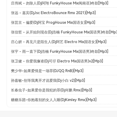
庄伟斌 - 勿除人(Dj阿翔 FunkyHouse Mix闽南语)咚鼓[Mp3]
张远 - 嘉宾(DjJsc ElectroBounce Rmx 2021)[Mp3]
张芸京 - 偏爱(Dj阿宝 ProgHouse Mix国语女)[Mp3]
张信哲 - 从开始到现在(Dj浩楠 FunkyHouse Mix国语男)咚鼓[Mp3
庄心妍 - 再见只是陌生人(Dj阿艺 Electro Mix国语女)[Mp3]
张宇 - 雨一直下(Dj浩楠 FunkyHouse Mix国语男)咚鼓[Mp3]
张卫健 - 你爱我像谁(Dj可仔 Electro Mix国语男)v2[Mp3]
樊少华-如果爱情是一场罪(DJQQ RnB)[Mp3]
孙嘉敏-别等我离开才说爱我(Dj小白 v2)[Mp3]
长春虫子-如果爱你是我犯的罪(Dj何鹏 Rmx)[Mp3]
糖糖乐团-你抱着别的女人入睡(DjKimley Rmx)[Mp3]