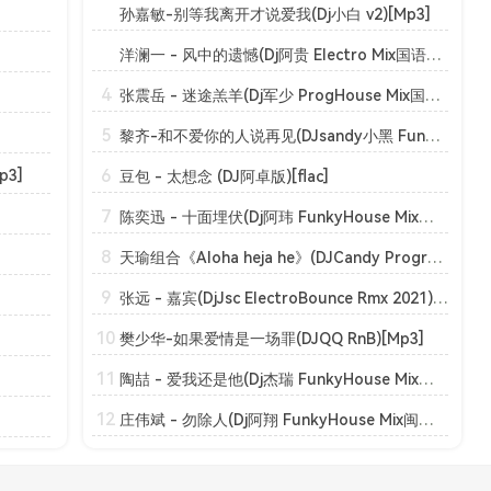
孙嘉敏-别等我离开才说爱我(Dj小白 v2)[Mp3]
洋澜一 - 风中的遗憾(Dj阿贵 Electro Mix国语女)[Mp3]
4
张震岳 - 迷途羔羊(Dj军少 ProgHouse Mix国语男)无心睡眠鼓v2[Mp3]
5
黎齐-和不爱你的人说再见(DJsandy小黑 Funk)[Mp3]
6
p3]
豆包 - 太想念 (DJ阿卓版)[flac]
7
陈奕迅 - 十面埋伏(Dj阿玮 FunkyHouse Mix粤语男)咚鼓[Mp3]
8
天瑜组合《Aloha heja he》(DJCandy Progressive Rock Mix 粤语)(20220809224047)[Mp3]
9
张远 - 嘉宾(DjJsc ElectroBounce Rmx 2021)[Mp3]
10
樊少华-如果爱情是一场罪(DJQQ RnB)[Mp3]
11
陶喆 - 爱我还是他(Dj杰瑞 FunkyHouse Mix国语男)咚鼓_摄魂低音[Mp3]
12
庄伟斌 - 勿除人(Dj阿翔 FunkyHouse Mix闽南语)咚鼓[Mp3]