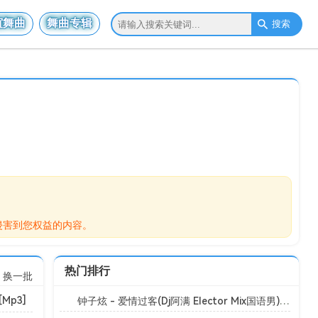
谊舞曲
舞曲专辑
搜索
侵害到您权益的内容。
热门排行
换一批
Mp3]
钟子炫 - 爱情过客(Dj阿满 Elector Mix国语男)[Mp3]