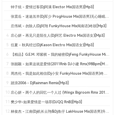
钟子炫 - 爱情过客(Dj阿满 Elector Mix国语男)[Mp3]
张震岳 - 迷途羔羊(Dj军少 ProgHouse Mix国语男)无心睡眠鼓v2[Mp3]
庄伟斌 - 勿除人(Dj阿翔 FunkyHouse Mix闽南语)咚鼓[Mp3]
4
庄心妍 - 再见只是陌生人(Dj阿艺 Electro Mix国语女)[Mp3]
5
任夏 - 秋风经过(DjKason Electro Mix国语女)[Mp3]
6
【精品】G.E.M. 邓紫棋 - 我的秘密(DjFeng FunkyHouse Mix国语女)空灵鼓[Mp3]
7
张靓颖 - 如果这就是爱情(2011Rnb DJ小建 Rmx)98Bpm[Mp3]
8
周杰伦 - 我是如此相信(Dj小安 FunkyHouse Mix国语男)咚鼓[Mp3]
9
踏浪2006 - DjRainman Remix[Mp3]
10
庄心妍 - 两个人的回忆一个人过 (Wingx Bigroom Rmx 2019)[Mp3]
11
樊少华-如果爱情是一场罪(DJQQ RnB)[Mp3]
12
林俊杰 - 江南(Dj机长云翔&Dj鱼仔 LakHouse Mix国语男)升级版[Mp3]