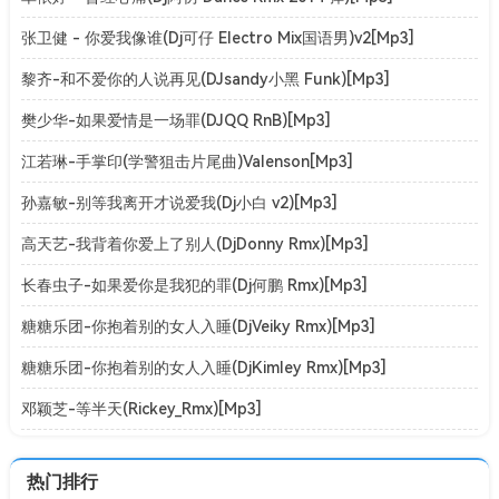
张卫健 - 你爱我像谁(Dj可仔 Electro Mix国语男)v2[Mp3]
黎齐-和不爱你的人说再见(DJsandy小黑 Funk)[Mp3]
樊少华-如果爱情是一场罪(DJQQ RnB)[Mp3]
江若琳-手掌印(学警狙击片尾曲)Valenson[Mp3]
孙嘉敏-别等我离开才说爱我(Dj小白 v2)[Mp3]
高天艺-我背着你爱上了别人(DjDonny Rmx)[Mp3]
长春虫子-如果爱你是我犯的罪(Dj何鹏 Rmx)[Mp3]
糖糖乐团-你抱着别的女人入睡(DjVeiky Rmx)[Mp3]
糖糖乐团-你抱着别的女人入睡(DjKimley Rmx)[Mp3]
邓颖芝-等半天(Rickey_Rmx)[Mp3]
热门排行