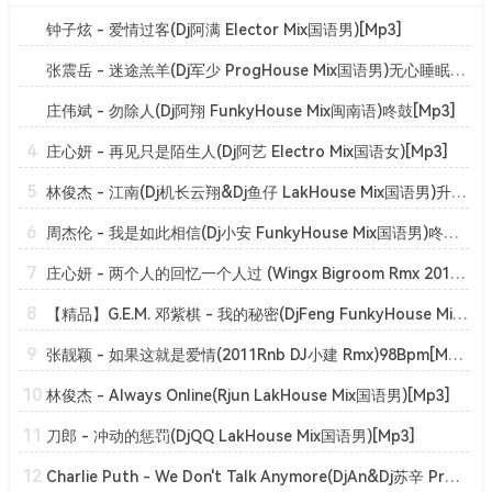
钟子炫 - 爱情过客(Dj阿满 Elector Mix国语男)[Mp3]
张震岳 - 迷途羔羊(Dj军少 ProgHouse Mix国语男)无心睡眠鼓v2[Mp3]
庄伟斌 - 勿除人(Dj阿翔 FunkyHouse Mix闽南语)咚鼓[Mp3]
4
庄心妍 - 再见只是陌生人(Dj阿艺 Electro Mix国语女)[Mp3]
5
林俊杰 - 江南(Dj机长云翔&Dj鱼仔 LakHouse Mix国语男)升级版[Mp3]
6
周杰伦 - 我是如此相信(Dj小安 FunkyHouse Mix国语男)咚鼓[Mp3]
7
庄心妍 - 两个人的回忆一个人过 (Wingx Bigroom Rmx 2019)[Mp3]
8
【精品】G.E.M. 邓紫棋 - 我的秘密(DjFeng FunkyHouse Mix国语女)空灵鼓[Mp3]
9
张靓颖 - 如果这就是爱情(2011Rnb DJ小建 Rmx)98Bpm[Mp3]
10
林俊杰 - Always Online(Rjun LakHouse Mix国语男)[Mp3]
11
刀郎 - 冲动的惩罚(DjQQ LakHouse Mix国语男)[Mp3]
12
Charlie Puth - We Don't Talk Anymore(DjAn&Dj苏辛 ProgHouse Mix)[Mp3]