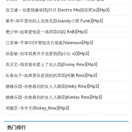
张卫健 - 你爱我像谁(Dj可仔 Electro Mix国语男)v2[Mp3]
黎齐-和不爱你的人说再见(DJsandy小黑 Funk)[Mp3]
樊少华-如果爱情是一场罪(DJQQ RnB)[Mp3]
江若琳-手掌印(学警狙击片尾曲)Valenson[Mp3]
孙嘉敏-别等我离开才说爱我(Dj小白 v2)[Mp3]
高天艺-我背着你爱上了别人(DjDonny Rmx)[Mp3]
长春虫子-如果爱你是我犯的罪(Dj何鹏 Rmx)[Mp3]
糖糖乐团-你抱着别的女人入睡(DjVeiky Rmx)[Mp3]
糖糖乐团-你抱着别的女人入睡(DjKimley Rmx)[Mp3]
邓颖芝-等半天(Rickey_Rmx)[Mp3]
热门排行