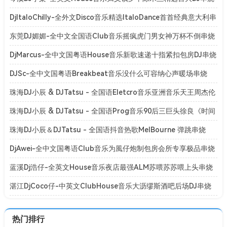
[Mp3]
DjItaloChilly-全外文Disco音乐精选ItaloDance首首经典意大利串
烧[Mp3]
东莞DJ媚媚-全中文全国语Club音乐摇疯虎门男女神万杯不倒串烧
[Mp3]
DjMarcus-全中文国粤语House音乐新歌速递十指紧扣包房DJ串烧
[Mp3]
DJSc-全中文国粤语Breakbeat音乐没什么可容纳心声暖场串烧
[Mp3]
珠海DJ小辰 & DJTatsu - 全国语Eletcro音乐亚洲音乐天王周杰伦
系列专辑串烧
珠海DJ小辰 & DJTatsu - 全国语Prog音乐90后三巨头徐良《时间
折叠》演唱会专辑串烧
珠海DJ小辰＆DJTatsu - 全国语抖音热歌MelBourne 弹跳串烧
[BPM128-150]
DjAwei-全中文国粤语Club音乐为風仔炮制包房会所专享极品串烧
[Mp3]
蓝溪Dj浩仔-全英文House音乐夜店最强ALM苏喂苏苏喂上头串烧
[Mp3]
湛江DjCoco仔-中英文ClubHouse音乐大沥缪斯酒吧后场DJ串烧
[Mp3]
热门排行