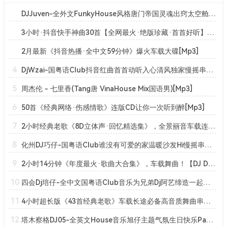
DJJuven-全外文FunkyHouse风格唐门帝国灵魂出窍太空舱串烧[Mp3]
3小时·抖音快手神曲30首【全网最火·绝版珍藏·首首好听】车载中文嗨曲·一曲成神[Mp3]
2月最新《抖音热播·全中文59分钟》爆火车载大碟[Mp3]
4
DjWzai-国粤语Club抖音红曲首首动听入心清风独家慢摇串烧[Mp3]
5
周杰伦 - 七里香(Tang唐 VinaHouse Mix国语男)[Mp3]
6
50首《经典网络·伤感情歌》连版CD让你一次听到醉[Mp3]
7
2小时经典老歌《8D立体声·回忆精选集》，全景丽音车载连版大碟！【DJ 魅魅】[Mp3]
8
化州DJ巧仔-国粤语Club谁没有可爱的家温暖沙发Hi慢摇串烧[Mp3]
9
2小时14分钟《年度最火·歌曲大合集》，车载舞曲！【DJ Dubai】[Mp3]
10
四会Dj培仔-全中文国粤语Club音乐为兄弟Dj阿艺缔造一起飞串烧[Mp3]
11
4小时超长版《43首经典老歌》车载长途必备高音质舞曲串烧大碟！[Mp3]
12
塔木察格DJ05-全英文House音乐旭仔主题气氛生日快乐Party串烧[Mp3]