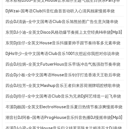
[Mp3]
塔木察格DJ05-全英文House音乐旭仔主题气氛生日快乐Party串
烧[Mp3]
DjWzai-国粤语Club抖音红曲首首动听入心清风独家慢摇串烧
[Mp3]
四会DJ清扬-全中文国粤语Club音乐旭熊拾图广告生意兴隆串烧
[Mp3]
东莞DJ小迪-全英文Disco风格劲爆节奏摇上太空经典Hi串烧[Mp3]
东莞Dj佳仔-全英文House音乐抖腿要帅手跟节奏待客多元素串烧
[Mp3]
DjHs华少-全中文国粤语Club音乐1001次想起你我想对你说串烧
[Mp3]
四会DJ拉炳-全英文FutuerHous音乐早场冲击气氛强劲节奏串烧
[Mp3]
四会Dj小板-全中文国粤语House音乐钊仔打造香港天王歌后串烧
[Mp3]
四会DJ拉芳-全英文Mashup音乐王者归来苏荷潮牌唱腔榜歌串烧
[Mp3]
四会Dj培仔-全中文国粤语Club音乐为兄弟Dj阿艺缔造一起飞串烧
[Mp3]
岑溪Dj杨国-全英文ElectroHouse音乐夏日热情节奏凉爽慢摇串烧
[Mp3]
潮音社DJ阿春-国粤语ProgHouse音乐抖音热播DJ慢摇串烧[Mp3]
岑溪DJ小梁-全英文House音乐归义镇罗平陈木兰精选百大DJ串烧