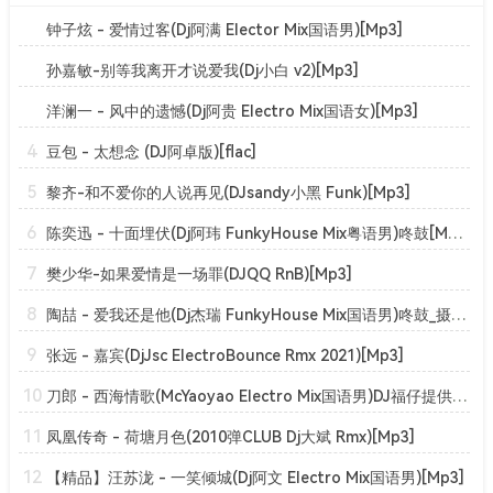
钟子炫 - 爱情过客(Dj阿满 Elector Mix国语男)[Mp3]
孙嘉敏-别等我离开才说爱我(Dj小白 v2)[Mp3]
洋澜一 - 风中的遗憾(Dj阿贵 Electro Mix国语女)[Mp3]
4
豆包 - 太想念 (DJ阿卓版)[flac]
5
黎齐-和不爱你的人说再见(DJsandy小黑 Funk)[Mp3]
6
陈奕迅 - 十面埋伏(Dj阿玮 FunkyHouse Mix粤语男)咚鼓[Mp3]
7
樊少华-如果爱情是一场罪(DJQQ RnB)[Mp3]
8
陶喆 - 爱我还是他(Dj杰瑞 FunkyHouse Mix国语男)咚鼓_摄魂低音[Mp3]
9
张远 - 嘉宾(DjJsc ElectroBounce Rmx 2021)[Mp3]
10
刀郎 - 西海情歌(McYaoyao Electro Mix国语男)DJ福仔提供[Mp3]
11
凤凰传奇 - 荷塘月色(2010弹CLUB Dj大斌 Rmx)[Mp3]
12
【精品】汪苏泷 - 一笑倾城(Dj阿文 Electro Mix国语男)[Mp3]