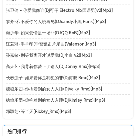
张卫健 - 你爱我像谁(Dj可仔 Electro Mix国语男)v2[Mp3]
黎齐-和不爱你的人说再见(DJsandy小黑 Funk)[Mp3]
樊少华-如果爱情是一场罪(DJQQ RnB)[Mp3]
江若琳-手掌印(学警狙击片尾曲)Valenson[Mp3]
孙嘉敏-别等我离开才说爱我(Dj小白 v2)[Mp3]
高天艺-我背着你爱上了别人(DjDonny Rmx)[Mp3]
长春虫子-如果爱你是我犯的罪(Dj何鹏 Rmx)[Mp3]
糖糖乐团-你抱着别的女人入睡(DjVeiky Rmx)[Mp3]
糖糖乐团-你抱着别的女人入睡(DjKimley Rmx)[Mp3]
邓颖芝-等半天(Rickey_Rmx)[Mp3]
热门排行