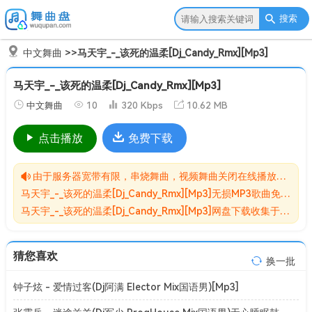
搜索
中文舞曲
>>
马天宇_-_该死的温柔[Dj_Candy_Rmx][Mp3]
马天宇_-_该死的温柔[Dj_Candy_Rmx][Mp3]
中文舞曲
10
320 Kbps
10.62 MB
点击播放
免费下载
由于服务器宽带有限，串烧舞曲，视频舞曲关闭在线播放功能,请转存到自己的网盘在进行播放！！！
马天宇_-_该死的温柔[Dj_Candy_Rmx][Mp3]无损MP3歌曲免费下载储存于夸克网盘，夸克网盘为阿里旗下，资源转存到自己的网盘可以在线播放与下载。
马天宇_-_该死的温柔[Dj_Candy_Rmx][Mp3]网盘下载收集于网络，作品版权为原作者所有。如本站有侵害到您权益的歌曲请来信告知我们，我们会立即删除侵害到您权益的内容。
猜您喜欢
换一批
钟子炫 - 爱情过客(Dj阿满 Elector Mix国语男)[Mp3]