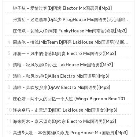
钟子炫 - 爱情过客(Dj阿满 Elector Mix国语男)[Mp3]
张震岳 - 迷途羔羊(Dj军少 ProgHouse Mix国语男)无心睡眠鼓v2[Mp3]
庄伟斌 - 勿除人(Dj阿翔 FunkyHouse Mix闽南语)咚鼓[Mp3]
4
周杰伦 - 搁浅(MixTeam Dj阿亮 LakHouse Mix国语男)艾斯订制[Mp3]
5
洋澜一 - 风中的遗憾(Dj阿贵 Electro Mix国语女)[Mp3]
6
清唯 - 秋风吹起(Dj小玉 LakHouse Mix国语男)[Mp3]
7
清唯 - 秋风吹起(DjAllan Electro Mix国语男)[Mp3]
8
清唯 - 风吹故乡岸(DjAW Electro Mix国语男)[Mp3]
9
庄心妍 - 两个人的回忆一个人过 (Wingx Bigroom Rmx 2019)[Mp3]
10
降央卓玛 - 走天涯(Dj旺旺 LakHouse Mix国语女)[Mp3]
11
海来阿木 - 嘉禾望岗(Dj欧东 Electro Mix国语男)[Mp3]
12
高进&大壮 - 本色英雄(Dj永龙 ProgHouse Mix国语男)[Mp3]