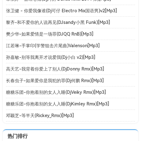
张卫健 - 你爱我像谁(Dj可仔 Electro Mix国语男)v2[Mp3]
黎齐-和不爱你的人说再见(DJsandy小黑 Funk)[Mp3]
樊少华-如果爱情是一场罪(DJQQ RnB)[Mp3]
江若琳-手掌印(学警狙击片尾曲)Valenson[Mp3]
孙嘉敏-别等我离开才说爱我(Dj小白 v2)[Mp3]
高天艺-我背着你爱上了别人(DjDonny Rmx)[Mp3]
长春虫子-如果爱你是我犯的罪(Dj何鹏 Rmx)[Mp3]
糖糖乐团-你抱着别的女人入睡(DjVeiky Rmx)[Mp3]
糖糖乐团-你抱着别的女人入睡(DjKimley Rmx)[Mp3]
邓颖芝-等半天(Rickey_Rmx)[Mp3]
热门排行