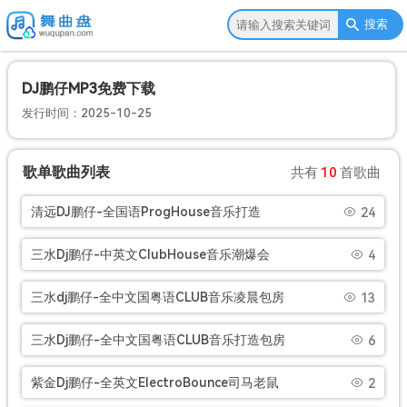
搜索
DJ鹏仔MP3免费下载
发行时间：2025-10-25
歌单歌曲列表
共有
10
首歌曲
清远DJ鹏仔-全国语ProgHouse音乐打造
24
2021 抖音热播串烧[Mp3]
三水Dj鹏仔-中英文ClubHouse音乐潮爆会
4
666包房午夜派对慢摇串烧[Mp3]
三水dj鹏仔-全中文国粤语CLUB音乐凌晨包房
13
经典全女声慢摇串烧[Mp3]
三水Dj鹏仔-全中文国粤语CLUB音乐打造包房
6
全女声慢摇串烧[Mp3]
紫金Dj鹏仔-全英文ElectroBounce司马老鼠
2