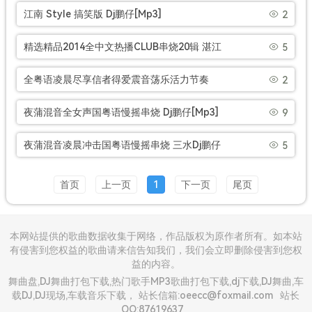
辉定制全女声V2串烧[Mp3]
江南 Style 搞笑版 Dj鹏仔[Mp3]
2
精选精品2014全中文热播CLUB串烧20辑 湛江
5
Dj鹏仔[Mp3]
全粤语凌晨尽享信者得爱震音荡乐活力节奏
2
Club串烧 紫金Dj鹏仔[Mp3]
夜蒲混音全女声国粤语慢摇串烧 Dj鹏仔[Mp3]
9
夜蒲混音凌晨冲击国粤语慢摇串烧 三水Dj鹏仔
5
[Mp3]
首页
上一页
1
下一页
尾页
本网站提供的歌曲数据收集于网络，作品版权为原作者所有。如本站
有侵害到您权益的歌曲请来信告知我们，我们会立即删除侵害到您权
益的内容。
舞曲盘,DJ舞曲打包下载,热门歌手MP3歌曲打包下载,dj下载,DJ舞曲,车
载DJ,DJ现场,车载音乐下载， 站长信箱:oeecc@foxmail.com
站长
QQ:87619637