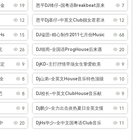
行越南风格House串烧[Mp3]
丽金
恩平DJ锋仔-国粤语Breakbeat原来
19
7
她不够爱我V2车载私房串烧[Mp3]
恩平Dj基仔-中英文Club靓女君君冰
12
12
们串
醇嘉士伯唔准唔开心串烧[Mp3]
Hs
DJ缢囝-精心制作2011七月份Music
15
68
Party音乐串烧[Mp3]
兄
DJ细周-全国语ProgHouse后来遇
26
20
]
见他让我欢喜让我忧串烧[Mp3]
仔定
DjKD-主打抒情早场女生挚爱欧美
9
9
风格系列全英文音乐大碟[Mp3]
y全
Dj山弟-全英文House音乐特色顶级
8
10
弹跳电音商业高品质串烧[Mp3]
吧
DJ校长-中英文ClubHouse音乐献
8
9
]
给四村芷婷姐姐生日大乐串烧
Dj鹏少-全力出击炎热夏日全英文慢
9
11
[Mp3]
摇HOUSE串烧[Mp3]
中
DjHs华少-全中文国粤语Club音乐
20
11
征服你孤单北半球弄虚作假串烧