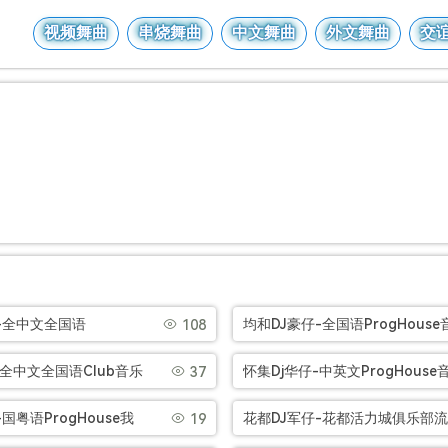
视频舞曲
串烧舞曲
中文舞曲
外文舞曲
交
-全中文全国语
均和DJ豪仔-全国语ProgHouse
108
eat音乐情歌备爱情人节串
乐喵喵大人生日快乐926串烧[Mp
-全中文全国语Club音乐
怀集Dj华仔-中英文ProgHouse
37
定告白气球V2串烧
乐精选缅甸包房跳舞串烧[Mp3]
国粤语ProgHouse我
花都DJ军仔-花都活力城俱乐部
19