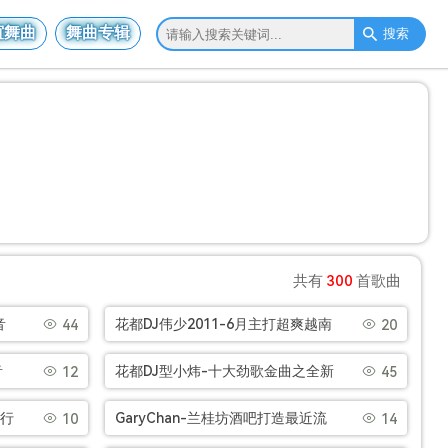
谊舞曲
舞曲专辑
搜索
共有
300
首歌曲
音
花都DJ伟少2011-6月主打超爽越南
44
20
3]
HOUSE音乐串烧[Mp3]
音
花都DJ型小炜-十大劲歌金曲之全新
12
45
气氛粤语包房串烧[Mp3]
流行
GaryChan-兰桂坊酒吧打造最近流
10
14