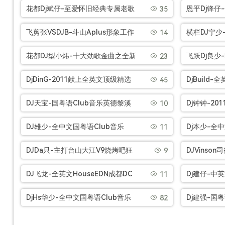
ProgHouse音乐MkjTime音乐抖音
热红牛如火你
花都Dj斌仔-至爱怀旧经典专属老歌
恩平Dj锋仔
35
串烧[Mp3]
CLUB音乐串烧[Mp3]
深水炸弹极速
飞剪张VSDJB-斗山Aplus形象工作
横栏DJ宁少
14
室Show音乐现场[Mp3]
张混搭电子
花都DJ型小炜-十大劲歌金曲之全新
飞跃Dj良少
23
[Mp3]
气氛粤语串烧[Mp3]
House音乐
DjDinG-2011献上全英文顶级精选
DjBuild
45
电音HOUSE串烧[Mp3]
2017热播
DJ天宝-国粤语Club音乐英德黎溪
Dj钟钟-2
10
[Mp3]
明少订做一个人挺好串烧[Mp3]
Disco音乐串
DJ雄少-全中文国粤语Club音乐
Dj本少-全
11
2017黑街刚好遇见你慢摇串烧
风独家全女
DJDa只-主打台山大江V9烧烤吧狂
DJVinso
9
[Mp3]
[Mp3]
嗨英文House音乐串烧[Mp3]
文HOUSE风
DJ飞龙-全英文HouseEDN成都DC
Dj建仔-中
11
酒吧主场爆炸主题极品串烧[Mp3]
Kobe抖音
DjHs华少-全中文国粤语Club音乐
Dj建强-国
82
吴政京牛一与众不同劲劲劲串烧
头伤感网络红