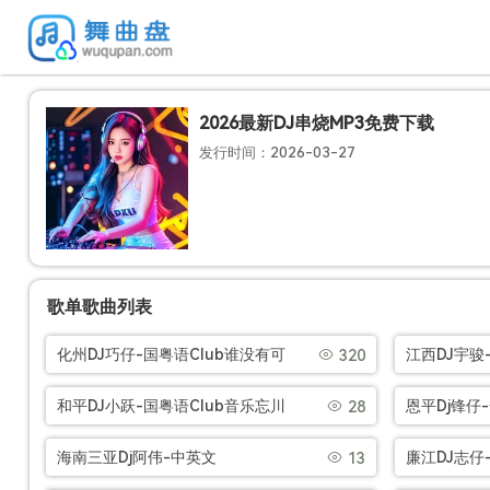
2026最新DJ串烧MP3免费下载
发行时间：2026-03-27
歌单歌曲列表
化州DJ巧仔-国粤语Club谁没有可
江西DJ宇骏
320
爱的家温暖沙发Hi慢摇串烧[Mp3]
Breakb
和平DJ小跃-国粤语Club音乐忘川
恩平Dj锋仔
28
烧[Mp3]
彼岸情人梦回云南灰姑娘串烧
专属心愉指
海南三亚Dj阿伟-中英文
廉江DJ志仔-
13
[Mp3]
[Mp3]