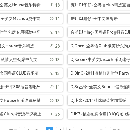
冰冻成水串烧[Mp3]
House音乐串烧[Mp3]
-全英文House音乐特辑
惠州DJ华仔-全粤语club精选宝
18
飞车越鼓串烧[Mp3]
经典白金销量专辑串烧[Mp3]
-全英文Mashup虎年首
陆川DJ鑫仔-全中文国粤语
11
元素潮流榜单串烧
FunkyBreak音乐提给所有兄弟
-时尚包房专用强劲电音
合浦DJMing-国粤语Prog抖音DJ
14
烧[Mp3]
舞曲串烧[Mp3]
华少习惯失恋5月包房串烧[Mp3]
-全英文House音乐精选
DjOnce-全粤语Club板芙沙头狗
28
欧美商业DJ慢摇串烧
石斑齐齐入局怀旧抖音串烧[Mp3
011激情太空劲爆中英文
DjKaser-中英文Disco音乐Dj建
13
烧D119[Mp3]
制演绎上头回忆杀串烧[Mp3]
中文国粤语CLUB音乐清
DjDinG-2011激情打造时尚Part
13
声天籁之音慢摇串烧
英文电音House串烧[Mp3]
n司徒-开平308混音酒吧外
DjSc杰锋-全英文Bounce音乐酒
11
格串烧[Mp3]
连锁反应电子跳弹神曲串烧[Mp3
英文House音乐缔造马槽
Dj小米-2011精选靓英文超震撼
13
热播气氛慢摇串烧[Mp3]
DISCO音乐串烧NO1[Mp3]
粤语CIub抖音流行深夜上
DJKZ-精选包房专用(DJQQ)伤感
36
歌本少串烧[Mp3]
文CLUB音乐串烧[Mp3]