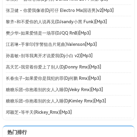
张卫健 - 你爱我像谁(Dj可仔 Electro Mix国语男)v2[Mp3]
黎齐-和不爱你的人说再见(DJsandy小黑 Funk)[Mp3]
樊少华-如果爱情是一场罪(DJQQ RnB)[Mp3]
江若琳-手掌印(学警狙击片尾曲)Valenson[Mp3]
孙嘉敏-别等我离开才说爱我(Dj小白 v2)[Mp3]
高天艺-我背着你爱上了别人(DjDonny Rmx)[Mp3]
长春虫子-如果爱你是我犯的罪(Dj何鹏 Rmx)[Mp3]
糖糖乐团-你抱着别的女人入睡(DjVeiky Rmx)[Mp3]
糖糖乐团-你抱着别的女人入睡(DjKimley Rmx)[Mp3]
邓颖芝-等半天(Rickey_Rmx)[Mp3]
热门排行