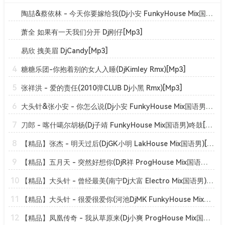
陶喆&蔡依林 - 今天你要嫁给我(Dj小安 FunkyHouse Mix国语合唱)咚鼓[Mp3]
萧全 如果有一天我们分开 Dj刚仔[Mp3]
易欣 拽美眉 DjCandy[Mp3]
4
糖糖乐团-你抱着别的女人入睡(DjKimley Rmx)[Mp3]
5
张祥洪 - 爱的责任(2010弹CLUB Dj小黑 Rmx)[Mp3]
6
大头针&张小安 - 你怎么说(Dj小安 FunkyHouse Mix国语男)咚鼓[Mp3]
7
刀郎 - 喀什噶尔胡杨(Dj子靖 FunkyHouse Mix国语男)咚鼓[Mp3]
8
【精品】张杰 - 明天过后(DjGK小明 LakHouse Mix国语男)[Mp3]
9
【精品】五月天 - 突然好想你(DjR祥 ProgHouse Mix国语男)[Mp3]
10
【精品】大头针 - 曾经最美(南宁Dj大富 Electro Mix国语男)[Mp3]
11
【精品】大头针 - 很爱很爱你(河池DjMK FunkyHouse Mix国语男)咚鼓[Mp3]
12
【精品】凤凰传奇 - 我从草原来(Dj小爽 ProgHouse Mix国语合唱)[Mp3]