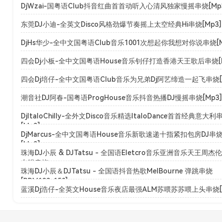
DjWzai-国粤语Club抖音红曲首首动听入心清风独家慢摇串烧[Mp
东莞DJ小迪-全英文Disco风格劲爆节奏摇上太空经典Hi串烧[Mp3]
DjHs华少-全中文国粤语Club音乐1001次想起你我想对你说串烧[M
四会Dj小板-全中文国粤语House音乐钊仔打造香港天王歌后串烧[M
四会Dj培仔-全中文国粤语Club音乐为兄弟Dj阿艺缔造一起飞串烧[M
潮音社DJ阿春-国粤语ProgHouse音乐抖音热播DJ慢摇串烧[Mp3]
DjItaloChilly-全外文Disco音乐精选ItaloDance首首经典意大利
[Mp3]
DjMarcus-全中文国粤语House音乐新歌速递十指紧扣包房DJ串
[Mp3]
珠海DJ小辰 & DJTatsu - 全国语Eletcro音乐亚洲音乐天王周杰
专辑串烧
珠海DJ小辰＆DJTatsu - 全国语抖音热歌MelBourne 弹跳串烧
[BPM128-150]
蓝溪Dj浩仔-全英文House音乐夜店最强ALM苏喂苏苏喂上头串烧[M