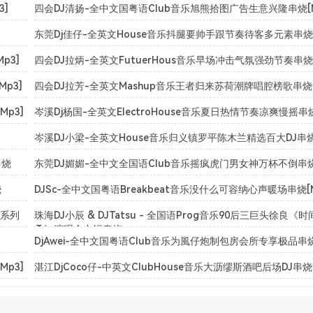
3]
四会DJ清扬-全中文国粤语Club音乐旭熊拾图广告生意兴隆串烧[M
东莞Dj佳仔-全英文House音乐抖腿要帅手跟节奏待客多元素串烧[
p3]
四会DJ拉炳-全英文FutuerHous音乐早场冲击气氛强劲节奏串烧[
p3]
四会DJ拉芳-全英文Mashup音乐王者归来苏荷潮牌唱腔榜歌串烧[
p3]
岑溪Dj杨国-全英文ElectroHouse音乐夏日热情节奏凉爽慢摇串烧
岑溪DJ小梁-全英文House音乐归义镇罗平陈木兰精选百大DJ串烧[
串烧
东莞DJ媚媚-全中文全国语Club音乐摇疯虎门男女神万杯不倒串烧[
烧
DJSc-全中文国粤语Breakbeat音乐没什么可容纳心声暖场串烧[M
伦系列
珠海DJ小辰 & DJTatsu - 全国语Prog音乐90后三巨头徐良《时
叠》演唱会专辑串烧
DjAwei-全中文国粤语Club音乐为風仔炮制包房会所专享极品串烧[
p3]
湛江DjCoco仔-中英文ClubHouse音乐大沥缪斯酒吧后场DJ串烧[