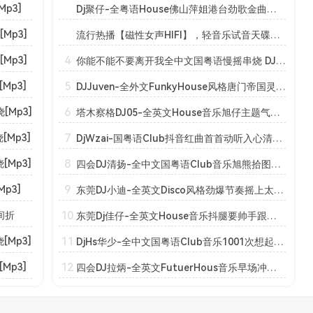
p3]
Dj聚仔-全粤语House佛山萍姐港台劲歌金曲女声怀旧串烧[Mp3]
Mp3]
流行热播【磁性女声HIFI】，轻音乐试音天碟！【DJ 权仔】[Mp3]
4
Mp3]
你能不能不要离开我全中文国粤语慢摇串烧 DJ杜杜MIX(20220523220001)[Mp3]
5
Mp3]
DJJuven-全外文FunkyHouse风格唐门帝国灵魂出窍太空舱串烧[Mp3]
6
[Mp3]
塔木察格DJ05-全英文House音乐旭仔主题气氛生日快乐Party串烧[Mp3]
7
Mp3]
DjWzai-国粤语Club抖音红曲首首动听入心清风独家慢摇串烧[Mp3]
8
Mp3]
四会DJ清扬-全中文国粤语Club音乐旭熊拾图广告生意兴隆串烧[Mp3]
9
p3]
东莞DJ小迪-全英文Disco风格劲爆节奏摇上太空经典Hi串烧[Mp3]
10
间折
东莞Dj佳仔-全英文House音乐抖腿要帅手跟节奏待客多元素串烧[Mp3]
11
Mp3]
DjHs华少-全中文国粤语Club音乐1001次想起你我想对你说串烧[Mp3]
12
Mp3]
四会DJ拉炳-全英文FutuerHous音乐早场冲击气氛强劲节奏串烧[Mp3]