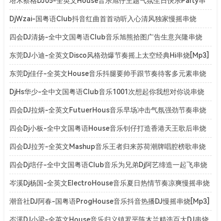
[Mp3]
塔木察格DJ05-全英文House音乐旭仔主题气氛生日快乐Party串
烧[Mp3]
DjWzai-国粤语Club抖音红曲首首动听入心清风独家慢摇串烧
[Mp3]
四会DJ清扬-全中文国粤语Club音乐旭熊拾图广告生意兴隆串烧
[Mp3]
东莞DJ小迪-全英文Disco风格劲爆节奏摇上太空经典Hi串烧[Mp3]
东莞Dj佳仔-全英文House音乐抖腿要帅手跟节奏待客多元素串烧
[Mp3]
DjHs华少-全中文国粤语Club音乐1001次想起你我想对你说串烧
[Mp3]
四会DJ拉炳-全英文FutuerHous音乐早场冲击气氛强劲节奏串烧
[Mp3]
四会Dj小板-全中文国粤语House音乐钊仔打造香港天王歌后串烧
[Mp3]
四会DJ拉芳-全英文Mashup音乐王者归来苏荷潮牌唱腔榜歌串烧
[Mp3]
四会Dj培仔-全中文国粤语Club音乐为兄弟Dj阿艺缔造一起飞串烧
[Mp3]
岑溪Dj杨国-全英文ElectroHouse音乐夏日热情节奏凉爽慢摇串烧
[Mp3]
潮音社DJ阿春-国粤语ProgHouse音乐抖音热播DJ慢摇串烧[Mp3]
岑溪DJ小梁-全英文House音乐归义镇罗平陈木兰精选百大DJ串烧