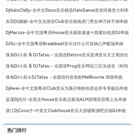
[Mp3]
DjItaloChilly-全外文Disco音乐精选ItaloDance首首经典意大利串
烧[Mp3]
东莞DJ媚媚-全中文全国语Club音乐摇疯虎门男女神万杯不倒串烧
[Mp3]
DjMarcus-全中文国粤语House音乐新歌速递十指紧扣包房DJ串烧
[Mp3]
DJSc-全中文国粤语Breakbeat音乐没什么可容纳心声暖场串烧
[Mp3]
珠海DJ小辰 & DJTatsu - 全国语Eletcro音乐亚洲音乐天王周杰伦
系列专辑串烧
珠海DJ小辰 & DJTatsu - 全国语Prog音乐90后三巨头徐良《时间
折叠》演唱会专辑串烧
珠海DJ小辰＆DJTatsu - 全国语抖音热歌MelBourne 弹跳串烧
[BPM128-150]
DjAwei-全中文国粤语Club音乐为風仔炮制包房会所专享极品串烧
[Mp3]
蓝溪Dj浩仔-全英文House音乐夜店最强ALM苏喂苏苏喂上头串烧
[Mp3]
湛江DjCoco仔-中英文ClubHouse音乐大沥缪斯酒吧后场DJ串烧
[Mp3]
热门排行