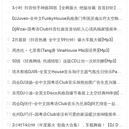
3小时·抖音快手神曲30首【全网最火·绝版珍藏·首首好听】车载中文嗨曲·一曲成神[Mp3]
DJJuven-全外文FunkyHouse风格唐门帝国灵魂出窍太空舱串烧[Mp3]
DjWzai-国粤语Club抖音红曲首首动听入心清风独家慢摇串烧[Mp3]
4
2月最新《抖音热播·全中文59分钟》爆火车载大碟[Mp3]
5
周杰伦 - 七里香(Tang唐 VinaHouse Mix国语男)[Mp3]
6
50首《经典网络·伤感情歌》连版CD让你一次听到醉[Mp3]
7
塔木察格DJ05-全英文House音乐旭仔主题气氛生日快乐Party串烧[Mp3]
8
四会DJ清扬-全中文国粤语Club音乐旭熊拾图广告生意兴隆串烧[Mp3]
9
东莞DJ小迪-全英文Disco风格劲爆节奏摇上太空经典Hi串烧[Mp3]
10
四会Dj培仔-全中文国粤语Club音乐为兄弟Dj阿艺缔造一起飞串烧[Mp3]
11
化州DJ巧仔-国粤语Club谁没有可爱的家温暖沙发Hi慢摇串烧[Mp3]
12
2小时14分钟《年度最火·歌曲大合集》，车载舞曲！【DJ Dubai】[Mp3]