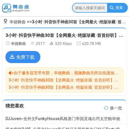
搜索
串烧舞曲
>>
3小时·抖音快手神曲30首【全网最火·绝版珍藏·首首好听】车载中文嗨曲·一曲成神[Mp3]
3小时·抖音快手神曲30首【全网最火·绝版珍藏·首首好听】车载中文嗨曲·一曲成神[Mp3]
串烧舞曲
2517
320 Kbps
420.78 MB
免费下载
由于服务器宽带有限，串烧舞曲，视频舞曲关闭在线播放功能,请转存到自己的网盘在进行播放！！！
3小时·抖音快手神曲30首【全网最火·绝版珍藏·首首好听】车载中文嗨曲·一曲成神[Mp3]无损MP3歌曲免费下载储存于夸克网盘，夸克网盘为阿里旗下，资源转存到自己的网盘可以在线播放与下载。
3小时·抖音快手神曲30首【全网最火·绝版珍藏·首首好听】车载中文嗨曲·一曲成神[Mp3]网盘下载收集于网络，作品版权为原作者所有。如本站有侵害到您权益的歌曲请来信告知我们，我们会立即删除侵害到您权益的内容。
猜您喜欢
换一批
DJJuven-全外文FunkyHouse风格唐门帝国灵魂出窍太空舱串烧