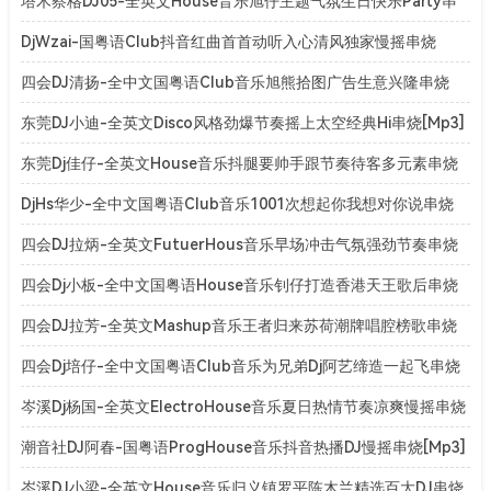
[Mp3]
塔木察格DJ05-全英文House音乐旭仔主题气氛生日快乐Party串
烧[Mp3]
DjWzai-国粤语Club抖音红曲首首动听入心清风独家慢摇串烧
[Mp3]
四会DJ清扬-全中文国粤语Club音乐旭熊拾图广告生意兴隆串烧
[Mp3]
东莞DJ小迪-全英文Disco风格劲爆节奏摇上太空经典Hi串烧[Mp3]
东莞Dj佳仔-全英文House音乐抖腿要帅手跟节奏待客多元素串烧
[Mp3]
DjHs华少-全中文国粤语Club音乐1001次想起你我想对你说串烧
[Mp3]
四会DJ拉炳-全英文FutuerHous音乐早场冲击气氛强劲节奏串烧
[Mp3]
四会Dj小板-全中文国粤语House音乐钊仔打造香港天王歌后串烧
[Mp3]
四会DJ拉芳-全英文Mashup音乐王者归来苏荷潮牌唱腔榜歌串烧
[Mp3]
四会Dj培仔-全中文国粤语Club音乐为兄弟Dj阿艺缔造一起飞串烧
[Mp3]
岑溪Dj杨国-全英文ElectroHouse音乐夏日热情节奏凉爽慢摇串烧
[Mp3]
潮音社DJ阿春-国粤语ProgHouse音乐抖音热播DJ慢摇串烧[Mp3]
岑溪DJ小梁-全英文House音乐归义镇罗平陈木兰精选百大DJ串烧