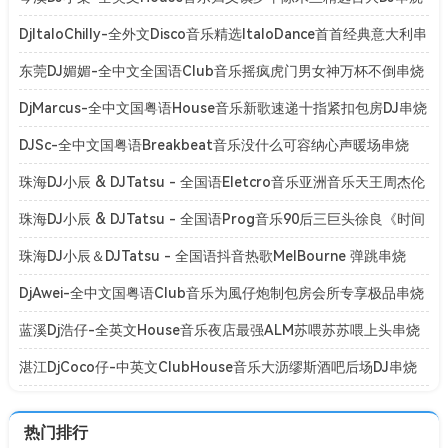
[Mp3]
DjItaloChilly-全外文Disco音乐精选ItaloDance首首经典意大利串
烧[Mp3]
东莞DJ媚媚-全中文全国语Club音乐摇疯虎门男女神万杯不倒串烧
[Mp3]
DjMarcus-全中文国粤语House音乐新歌速递十指紧扣包房DJ串烧
[Mp3]
DJSc-全中文国粤语Breakbeat音乐没什么可容纳心声暖场串烧
[Mp3]
珠海DJ小辰 & DJTatsu - 全国语Eletcro音乐亚洲音乐天王周杰伦
系列专辑串烧
珠海DJ小辰 & DJTatsu - 全国语Prog音乐90后三巨头徐良《时间
折叠》演唱会专辑串烧
珠海DJ小辰＆DJTatsu - 全国语抖音热歌MelBourne 弹跳串烧
[BPM128-150]
DjAwei-全中文国粤语Club音乐为風仔炮制包房会所专享极品串烧
[Mp3]
蓝溪Dj浩仔-全英文House音乐夜店最强ALM苏喂苏苏喂上头串烧
[Mp3]
湛江DjCoco仔-中英文ClubHouse音乐大沥缪斯酒吧后场DJ串烧
[Mp3]
热门排行