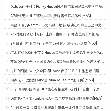
DJJuven-全外文FunkyHouse风格唐门帝国灵魂出窍太空舱串烧[Mp3]
A7磁性男声Hi-Fi环绕车载试音碟需带耳机体验[Mp3]
南昌DJ百万Remix - 万丈高楼平地起 成功还得靠自己全中文Electro串烧[Mp3]
4
2小时经典老歌【别问·让我一生拥有你·昨夜星辰】怀旧经典rnb蓝调串烧[Mp3]
5
2月最新《抖音热播·全中文59分钟》爆火车载大碟[Mp3]
6
塔木察格DJ05-全英文House音乐旭仔主题气氛生日快乐Party串烧[Mp3]
7
蓝溪Dj浩仔-全中文国粤语CLUB音乐鑫鑫饮歌雨中的恋人们串烧[Mp3]
8
湛江Dj阿懂-全中文全国语House音乐11月主打消愁新旧混搭串烧[Mp3]
9
周杰伦 - 七里香(Tang唐 VinaHouse Mix国语男)[Mp3]
10
广宁Dj四歌-国粤语Club菜心给怡宝私人订制一首生日专属串烧
11
Dj黎龙-全英文Funk音乐人生嘉年华熟悉旋律咚咚串烧[Mp3]
12
4小时超长版《43首经典老歌》车载长途必备高音质舞曲串烧大碟！[Mp3]