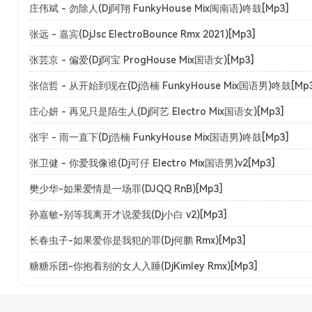
庄伟斌 - 勿除人(Dj阿翔 FunkyHouse Mix闽南语)咚鼓[Mp3]
张远 - 嘉宾(DjJsc ElectroBounce Rmx 2021)[Mp3]
张芸京 - 偏爱(Dj阿宝 ProgHouse Mix国语女)[Mp3]
张信哲 - 从开始到现在(Dj浩楠 FunkyHouse Mix国语男)咚鼓[Mp3
庄心妍 - 再见只是陌生人(Dj阿艺 Electro Mix国语女)[Mp3]
张宇 - 雨一直下(Dj浩楠 FunkyHouse Mix国语男)咚鼓[Mp3]
张卫健 - 你爱我像谁(Dj可仔 Electro Mix国语男)v2[Mp3]
樊少华-如果爱情是一场罪(DJQQ RnB)[Mp3]
孙嘉敏-别等我离开才说爱我(Dj小白 v2)[Mp3]
长春虫子-如果爱你是我犯的罪(Dj何鹏 Rmx)[Mp3]
糖糖乐团-你抱着别的女人入睡(DjKimley Rmx)[Mp3]