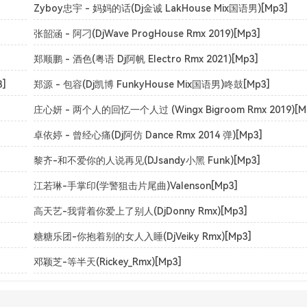
Zyboy忠宇 - 妈妈的话(Dj金诚 LakHouse Mix国语男)[Mp3]
张韶涵 - 阿刁(DjWave ProgHouse Rmx 2019)[Mp3]
郑顺鹏 - 酒色(粤语 Dj阿帆 Electro Rmx 2021)[Mp3]
]
郑源 - 包容(Dj凯博 FunkyHouse Mix国语男)咚鼓[Mp3]
庄心妍 - 两个人的回忆一个人过 (Wingx Bigroom Rmx 2019)[M
卓依婷 - 曾经心痛(Dj阿仿 Dance Rmx 2014 弹)[Mp3]
黎齐-和不爱你的人说再见(DJsandy小黑 Funk)[Mp3]
江若琳-手掌印(学警狙击片尾曲)Valenson[Mp3]
高天艺-我背着你爱上了别人(DjDonny Rmx)[Mp3]
糖糖乐团-你抱着别的女人入睡(DjVeiky Rmx)[Mp3]
邓颖芝-等半天(Rickey_Rmx)[Mp3]