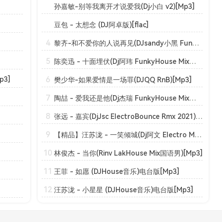
孙嘉敏-别等我离开才说爱我(Dj小白 v2)[Mp3]
豆包 - 太想念 (DJ阿卓版)[flac]
4
黎齐-和不爱你的人说再见(DJsandy小黑 Funk)[Mp3]
5
陈奕迅 - 十面埋伏(Dj阿玮 FunkyHouse Mix粤语男)咚鼓[Mp3]
6
p3]
樊少华-如果爱情是一场罪(DJQQ RnB)[Mp3]
7
陶喆 - 爱我还是他(Dj杰瑞 FunkyHouse Mix国语男)咚鼓_摄魂低音[Mp3]
8
张远 - 嘉宾(DjJsc ElectroBounce Rmx 2021)[Mp3]
9
【精品】汪苏泷 - 一笑倾城(Dj阿文 Electro Mix国语男)[Mp3]
10
林俊杰 - 当你(Rinv LakHouse Mix国语男)[Mp3]
11
王菲 - 如愿 (DJHouse音乐)电台版[Mp3]
12
汪苏泷 - 小星星 (DJHouse音乐)电台版[Mp3]