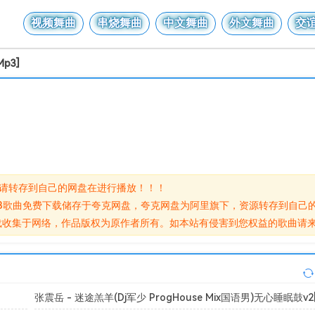
视频舞曲
串烧舞曲
中文舞曲
外文舞曲
交
Mp3]
,请转存到自己的网盘在进行播放！！！
[Mp3]无损MP3歌曲免费下载储存于夸克网盘，夸克网盘为阿里旗下，资源转存到
鼓[Mp3]网盘下载收集于网络，作品版权为原作者所有。如本站有侵害到您权益
张震岳 - 迷途羔羊(Dj军少 ProgHouse Mix国语男)无心睡眠鼓v2[