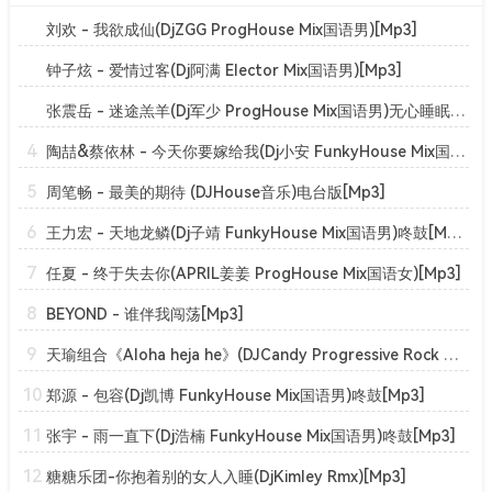
刘欢 - 我欲成仙(DjZGG ProgHouse Mix国语男)[Mp3]
钟子炫 - 爱情过客(Dj阿满 Elector Mix国语男)[Mp3]
张震岳 - 迷途羔羊(Dj军少 ProgHouse Mix国语男)无心睡眠鼓v2[Mp3]
4
陶喆&蔡依林 - 今天你要嫁给我(Dj小安 FunkyHouse Mix国语合唱)咚鼓[Mp3]
5
周笔畅 - 最美的期待 (DJHouse音乐)电台版[Mp3]
6
王力宏 - 天地龙鳞(Dj子靖 FunkyHouse Mix国语男)咚鼓[Mp3]
7
任夏 - 终于失去你(APRIL姜姜 ProgHouse Mix国语女)[Mp3]
8
BEYOND - 谁伴我闯荡[Mp3]
9
天瑜组合《Aloha heja he》(DJCandy Progressive Rock Mix 粤语)(20220809224047)[Mp3]
10
郑源 - 包容(Dj凯博 FunkyHouse Mix国语男)咚鼓[Mp3]
11
张宇 - 雨一直下(Dj浩楠 FunkyHouse Mix国语男)咚鼓[Mp3]
12
糖糖乐团-你抱着别的女人入睡(DjKimley Rmx)[Mp3]