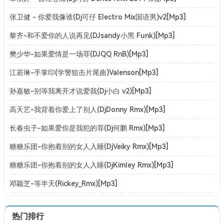
张卫健 - 你爱我像谁(Dj可仔 Electro Mix国语男)v2[Mp3]
黎齐-和不爱你的人说再见(DJsandy小黑 Funk)[Mp3]
樊少华-如果爱情是一场罪(DJQQ RnB)[Mp3]
江若琳-手掌印(学警狙击片尾曲)Valenson[Mp3]
孙嘉敏-别等我离开才说爱我(Dj小白 v2)[Mp3]
高天艺-我背着你爱上了别人(DjDonny Rmx)[Mp3]
长春虫子-如果爱你是我犯的罪(Dj何鹏 Rmx)[Mp3]
糖糖乐团-你抱着别的女人入睡(DjVeiky Rmx)[Mp3]
糖糖乐团-你抱着别的女人入睡(DjKimley Rmx)[Mp3]
邓颖芝-等半天(Rickey_Rmx)[Mp3]
热门排行