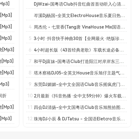
p3]
DjWzai-国粤语Club抖音红曲首首动听入心清风独家慢摇串烧[Mp3]
Mp3]
岑溪Dj杨国-全英文ElectroHouse音乐夏日热情节奏凉爽慢摇串烧[Mp3]
4
Mp3]
周杰伦 - 七里香(Tang唐 VinaHouse Mix国语男)[Mp3]
5
Mp3]
3小时·抖音快手神曲30首【全网最火·绝版珍藏·首首好听】车载中文嗨曲·一曲成神[Mp3]
6
[Mp3]
4小时超长版《43首经典老歌》车载长途必备高音质舞曲串烧大碟！[Mp3]
7
Mp3]
和平Dj富妹-国粤语Club打造阳江对岸岸东三少顺风顺水串烧[Mp3]
8
Mp3]
塔木察格DJ05-全英文House音乐旭仔主题气氛生日快乐Party串烧[Mp3]
9
p3]
东莞DJ媚媚-全中文全国语Club音乐摇疯虎门男女神万杯不倒串烧[Mp3]
10
间折
2月最新《抖音热播·全中文59分钟》爆火车载大碟[Mp3]
11
Mp3]
四会DJ清扬-全中文国粤语Club音乐旭熊拾图广告生意兴隆串烧[Mp3]
12
Mp3]
珠海DJ小辰 & DJTatsu - 全国语Eletcro音乐亚洲音乐天王周杰伦系列专辑串烧