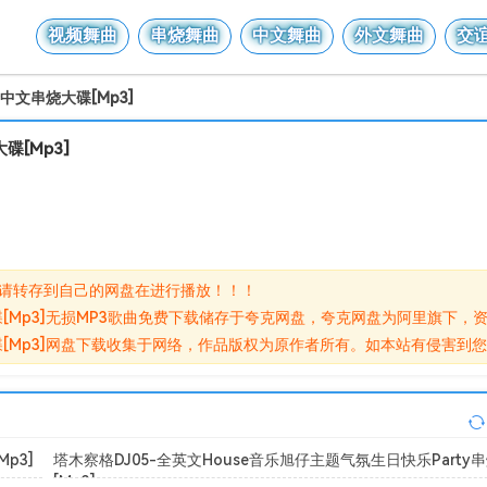
视频舞曲
串烧舞曲
中文舞曲
外文舞曲
交
中文串烧大碟[Mp3]
[Mp3]
,请转存到自己的网盘在进行播放！！！
大碟[Mp3]无损MP3歌曲免费下载储存于夸克网盘，夸克网盘为阿里旗下
p3]
塔木察格DJ05-全英文House音乐旭仔主题气氛生日快乐Party
[Mp3]