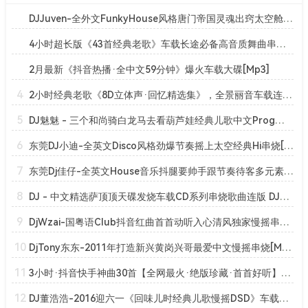
DJJuven-全外文FunkyHouse风格唐门帝国灵魂出窍太空舱串烧[Mp3]
4小时超长版《43首经典老歌》车载长途必备高音质舞曲串烧大碟！[Mp3]
2月最新《抖音热播·全中文59分钟》爆火车载大碟[Mp3]
4
2小时经典老歌《8D立体声·回忆精选集》，全景丽音车载连版大碟！【DJ 魅魅】[Mp3]
5
DJ魅魅 - 三个和尚骑白龙马去看葫芦娃经典儿歌中文Prog串烧[Mp3]
6
东莞DJ小迪-全英文Disco风格劲爆节奏摇上太空经典Hi串烧[Mp3]
7
东莞Dj佳仔-全英文House音乐抖腿要帅手跟节奏待客多元素串烧[Mp3]
8
DJ - 中文精选萨顶顶天碟发烧车载CD系列串烧歌曲连版 DJ小磊 (2016年1月收录)[Mp3]
9
DjWzai-国粤语Club抖音红曲首首动听入心清风独家慢摇串烧[Mp3]
10
DjTony东东-2011年打造新兴黄岗兴哥最爱中文慢摇串烧[Mp3]
11
3小时·抖音快手神曲30首【全网最火·绝版珍藏·首首好听】车载中文嗨曲·一曲成神[Mp3]
12
DJ董浩浩-2016迎六一《回味儿时经典儿歌慢摇DSD》车载必备天碟[Mp3]