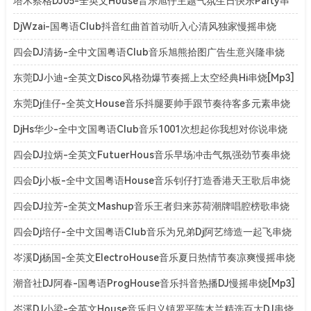
[Mp3]
塔木察格DJ05-全英文House音乐旭仔主题气氛生日快乐Party串
烧[Mp3]
DjWzai-国粤语Club抖音红曲首首动听入心清风独家慢摇串烧
[Mp3]
四会DJ清扬-全中文国粤语Club音乐旭熊拾图广告生意兴隆串烧
[Mp3]
东莞DJ小迪-全英文Disco风格劲爆节奏摇上太空经典Hi串烧[Mp3]
东莞Dj佳仔-全英文House音乐抖腿要帅手跟节奏待客多元素串烧
[Mp3]
DjHs华少-全中文国粤语Club音乐1001次想起你我想对你说串烧
[Mp3]
四会DJ拉炳-全英文FutuerHous音乐早场冲击气氛强劲节奏串烧
[Mp3]
四会Dj小板-全中文国粤语House音乐钊仔打造香港天王歌后串烧
[Mp3]
四会DJ拉芳-全英文Mashup音乐王者归来苏荷潮牌唱腔榜歌串烧
[Mp3]
四会Dj培仔-全中文国粤语Club音乐为兄弟Dj阿艺缔造一起飞串烧
[Mp3]
岑溪Dj杨国-全英文ElectroHouse音乐夏日热情节奏凉爽慢摇串烧
[Mp3]
潮音社DJ阿春-国粤语ProgHouse音乐抖音热播DJ慢摇串烧[Mp3]
岑溪DJ小梁-全英文House音乐归义镇罗平陈木兰精选百大DJ串烧