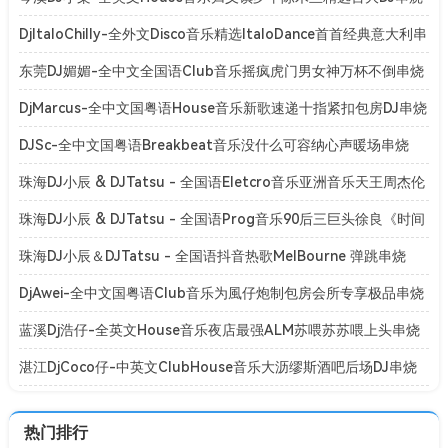
[Mp3]
DjItaloChilly-全外文Disco音乐精选ItaloDance首首经典意大利串
烧[Mp3]
东莞DJ媚媚-全中文全国语Club音乐摇疯虎门男女神万杯不倒串烧
[Mp3]
DjMarcus-全中文国粤语House音乐新歌速递十指紧扣包房DJ串烧
[Mp3]
DJSc-全中文国粤语Breakbeat音乐没什么可容纳心声暖场串烧
[Mp3]
珠海DJ小辰 & DJTatsu - 全国语Eletcro音乐亚洲音乐天王周杰伦
系列专辑串烧
珠海DJ小辰 & DJTatsu - 全国语Prog音乐90后三巨头徐良《时间
折叠》演唱会专辑串烧
珠海DJ小辰＆DJTatsu - 全国语抖音热歌MelBourne 弹跳串烧
[BPM128-150]
DjAwei-全中文国粤语Club音乐为風仔炮制包房会所专享极品串烧
[Mp3]
蓝溪Dj浩仔-全英文House音乐夜店最强ALM苏喂苏苏喂上头串烧
[Mp3]
湛江DjCoco仔-中英文ClubHouse音乐大沥缪斯酒吧后场DJ串烧
[Mp3]
热门排行