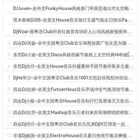
DJJuven-全外文FunkyHouse风格唐门帝国灵魂出窍太空舱串烧[Mp3]
塔木察格DJ05-全英文House音乐旭仔主题气氛生日快乐Party串烧[Mp3]
DjWzai-国粤语Club抖音红曲首首动听入心清风独家慢摇串烧[Mp3]
4
四会DJ清扬-全中文国粤语Club音乐旭熊拾图广告生意兴隆串烧[Mp3]
5
东莞DJ小迪-全英文Disco风格劲爆节奏摇上太空经典Hi串烧[Mp3]
6
东莞Dj佳仔-全英文House音乐抖腿要帅手跟节奏待客多元素串烧[Mp3]
7
DjHs华少-全中文国粤语Club音乐1001次想起你我想对你说串烧[Mp3]
8
四会DJ拉炳-全英文FutuerHous音乐早场冲击气氛强劲节奏串烧[Mp3]
9
四会Dj小板-全中文国粤语House音乐钊仔打造香港天王歌后串烧[Mp3]
10
四会DJ拉芳-全英文Mashup音乐王者归来苏荷潮牌唱腔榜歌串烧[Mp3]
11
四会Dj培仔-全中文国粤语Club音乐为兄弟Dj阿艺缔造一起飞串烧[Mp3]
12
岑溪Dj杨国-全英文ElectroHouse音乐夏日热情节奏凉爽慢摇串烧[Mp3]