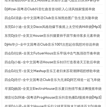
[Mp3]
塔木察格DJ05-全英文House音乐旭仔主题气氛生日快乐Party串
烧[Mp3]
DjWzai-国粤语Club抖音红曲首首动听入心清风独家慢摇串烧
[Mp3]
四会DJ清扬-全中文国粤语Club音乐旭熊拾图广告生意兴隆串烧
[Mp3]
东莞DJ小迪-全英文Disco风格劲爆节奏摇上太空经典Hi串烧[Mp3]
东莞Dj佳仔-全英文House音乐抖腿要帅手跟节奏待客多元素串烧
[Mp3]
DjHs华少-全中文国粤语Club音乐1001次想起你我想对你说串烧
[Mp3]
四会DJ拉炳-全英文FutuerHous音乐早场冲击气氛强劲节奏串烧
[Mp3]
四会Dj小板-全中文国粤语House音乐钊仔打造香港天王歌后串烧
[Mp3]
四会DJ拉芳-全英文Mashup音乐王者归来苏荷潮牌唱腔榜歌串烧
[Mp3]
四会Dj培仔-全中文国粤语Club音乐为兄弟Dj阿艺缔造一起飞串烧
[Mp3]
岑溪Dj杨国-全英文ElectroHouse音乐夏日热情节奏凉爽慢摇串烧
[Mp3]
潮音社DJ阿春-国粤语ProgHouse音乐抖音热播DJ慢摇串烧[Mp3]
岑溪DJ小梁-全英文House音乐归义镇罗平陈木兰精选百大DJ串烧