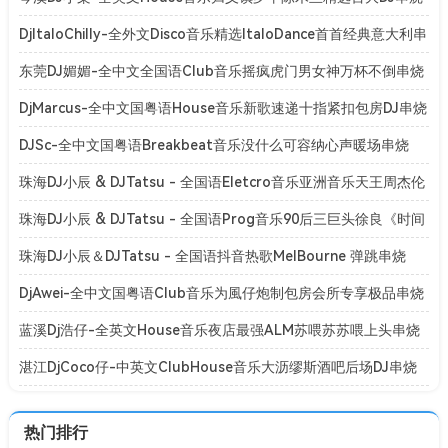
[Mp3]
DjItaloChilly-全外文Disco音乐精选ItaloDance首首经典意大利串
烧[Mp3]
东莞DJ媚媚-全中文全国语Club音乐摇疯虎门男女神万杯不倒串烧
[Mp3]
DjMarcus-全中文国粤语House音乐新歌速递十指紧扣包房DJ串烧
[Mp3]
DJSc-全中文国粤语Breakbeat音乐没什么可容纳心声暖场串烧
[Mp3]
珠海DJ小辰 & DJTatsu - 全国语Eletcro音乐亚洲音乐天王周杰伦
系列专辑串烧
珠海DJ小辰 & DJTatsu - 全国语Prog音乐90后三巨头徐良《时间
折叠》演唱会专辑串烧
珠海DJ小辰＆DJTatsu - 全国语抖音热歌MelBourne 弹跳串烧
[BPM128-150]
DjAwei-全中文国粤语Club音乐为風仔炮制包房会所专享极品串烧
[Mp3]
蓝溪Dj浩仔-全英文House音乐夜店最强ALM苏喂苏苏喂上头串烧
[Mp3]
湛江DjCoco仔-中英文ClubHouse音乐大沥缪斯酒吧后场DJ串烧
[Mp3]
热门排行