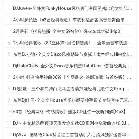
DJJuven-全外文FunkyHouse风格唐门帝国灵魂出窍太空舱串烧[Mp3]
4小时超长版《43首经典老歌》车载长途必备高音质舞曲串烧大碟！[Mp3]
2月最新《抖音热播·全中文59分钟》爆火车载大碟[Mp3]
4
2小时经典老歌《8D立体声·回忆精选集》，全景丽音车载连版大碟！【DJ 魅魅】[Mp3]
5
东莞DJ小迪-全英文Disco风格劲爆节奏摇上太空经典Hi串烧[Mp3]
6
DjItaloChilly-全外文Disco音乐精选ItaloDance首首经典意大利串烧[Mp3]
7
3小时·抖音快手神曲30首【全网最火·绝版珍藏·首首好听】车载中文嗨曲·一曲成神[Mp3]
8
DJ魅魅 - 三个和尚骑白龙马去看葫芦娃经典儿歌中文Prog串烧[Mp3]
9
东莞Dj佳仔-全英文House音乐抖腿要帅手跟节奏待客多元素串烧[Mp3]
10
50首《经典网络·伤感情歌》连版CD让你一次听到醉[Mp3]
11
DJ - 中文精选萨顶顶天碟发烧车载CD系列串烧歌曲连版 DJ小磊 (2016年1月收录)[Mp3]
12
DjWzai-国粤语Club抖音红曲首首动听入心清风独家慢摇串烧[Mp3]