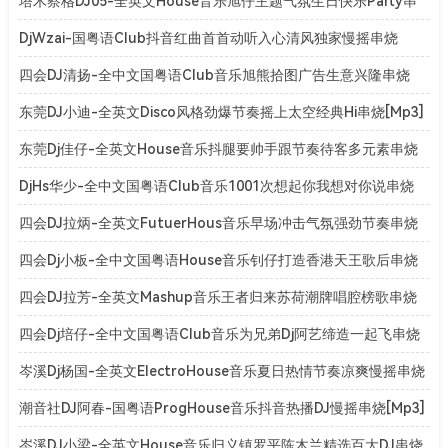
[Mp3]
塔木察格DJ05-全英文House音乐旭仔主题气氛生日快乐Party串
烧[Mp3]
DjWzai-国粤语Club抖音红曲首首动听入心清风独家慢摇串烧
[Mp3]
四会DJ清扬-全中文国粤语Club音乐旭熊拾图广告生意兴隆串烧
[Mp3]
东莞DJ小迪-全英文Disco风格劲爆节奏摇上太空经典Hi串烧[Mp3]
东莞Dj佳仔-全英文House音乐抖腿要帅手跟节奏待客多元素串烧
[Mp3]
DjHs华少-全中文国粤语Club音乐1001次想起你我想对你说串烧
[Mp3]
四会DJ拉炳-全英文FutuerHous音乐早场冲击气氛强劲节奏串烧
[Mp3]
四会Dj小板-全中文国粤语House音乐钊仔打造香港天王歌后串烧
[Mp3]
四会DJ拉芳-全英文Mashup音乐王者归来苏荷潮牌唱腔榜歌串烧
[Mp3]
四会Dj培仔-全中文国粤语Club音乐为兄弟Dj阿艺缔造一起飞串烧
[Mp3]
岑溪Dj杨国-全英文ElectroHouse音乐夏日热情节奏凉爽慢摇串烧
[Mp3]
潮音社DJ阿春-国粤语ProgHouse音乐抖音热播DJ慢摇串烧[Mp3]
岑溪DJ小梁-全英文House音乐归义镇罗平陈木兰精选百大DJ串烧