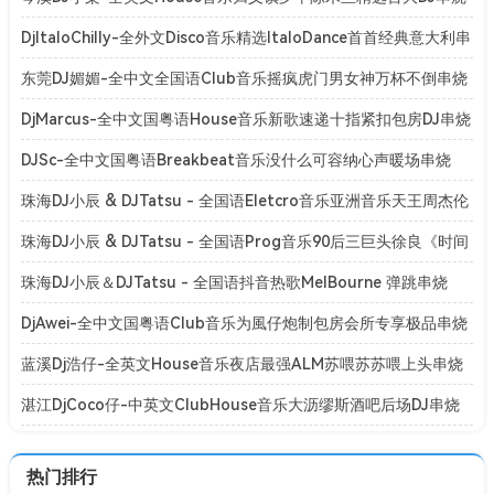
[Mp3]
DjItaloChilly-全外文Disco音乐精选ItaloDance首首经典意大利串
烧[Mp3]
东莞DJ媚媚-全中文全国语Club音乐摇疯虎门男女神万杯不倒串烧
[Mp3]
DjMarcus-全中文国粤语House音乐新歌速递十指紧扣包房DJ串烧
[Mp3]
DJSc-全中文国粤语Breakbeat音乐没什么可容纳心声暖场串烧
[Mp3]
珠海DJ小辰 & DJTatsu - 全国语Eletcro音乐亚洲音乐天王周杰伦
系列专辑串烧
珠海DJ小辰 & DJTatsu - 全国语Prog音乐90后三巨头徐良《时间
折叠》演唱会专辑串烧
珠海DJ小辰＆DJTatsu - 全国语抖音热歌MelBourne 弹跳串烧
[BPM128-150]
DjAwei-全中文国粤语Club音乐为風仔炮制包房会所专享极品串烧
[Mp3]
蓝溪Dj浩仔-全英文House音乐夜店最强ALM苏喂苏苏喂上头串烧
[Mp3]
湛江DjCoco仔-中英文ClubHouse音乐大沥缪斯酒吧后场DJ串烧
[Mp3]
热门排行